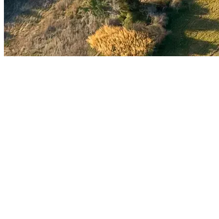
Mateo Silvera
•
Mediocampista
•
Primera División
De la Ciudad Deportiva a
Europa: el camino de Mateo
Silvera
15 de marzo de 2026